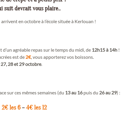
i suit devrait vous plaire..
arrivent en octobre à l’école située à Kerlouan !
t d’un agréable repas sur le temps du midi, de
12h15 à 14h
!
ucrées est de
2€
, vous apporterez vos boissons.
s
27, 28 et 29 octobre
.
place sur ces mêmes semaines (du
13 au 16
puis du
26
au 29
) :
2€ les 6
–
4€ les 12